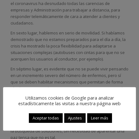
el coronavirus ha desnudado todas las carencias de
empresas y Administración para trabajar a distancia, para
responder telemáticamente de cara a atender a clientes y
ciudadanos.
En sexto lugar, hablemos en serio de movilidad. Si habíamos
demostrado que no estamos preparados para el día a día, la
crisis ha mostrado la poca flexibilidad para adaptarse a
situaciones complejas (autobuses con cintas para que no se
acerquen los usuarios al conductor, por ejemplo).
En séptimo lugar, es evidente que no se puede vivir pensando
en un incremento severo del número de enfermos, pero sí
que se deben habilitar mecanismos que permitan de forma
rápida incrementar los recursos sanitarios para proteger al
verdadero activo de un país, del mundo en general, las
Utilizamos cookies de Google para analizar
personas.
estadísticamente las visitas a nuestra página web
En octavo lugar, de deben establecer mecanismos que, en
Aceptar todas
Ajustes
Leer más
tiempos catastróficos, permitan reunir a los expertos de
cualquier ideología, y que los distintos partidos colaboren en
la búsqueda de soluciones, sin necesidad de aparentar una
paz tensa que no es tal.