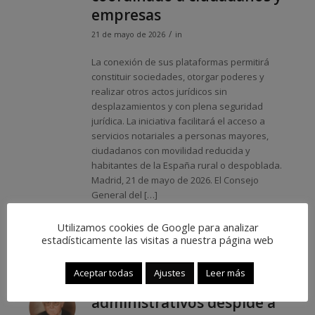
empresas
/
21 de mayo de 2026
in
La conexión de sus plataformas permitirá
constituir sociedades, otorgar poderes y
realizar otros actos jurídicos sin
desplazamientos y con plena seguridad
jurídica. La iniciativa facilitará el acceso a
servicios notariales a personas mayores,
ciudadanos con movilidad reducida y
habitantes de la España rural o despoblada.
Madrid, 21 de mayo de 2026. El Consejo
General del […]
Leer más »
Utilizamos cookies de Google para analizar
estadísticamente las visitas a nuestra página web
Aceptar todas
Ajustes
Leer más
El colectivo de gestores
administrativos despide a