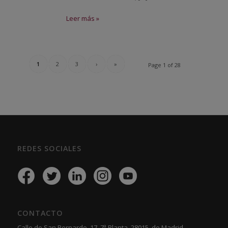
Leer más »
1
2
3
›
»
Page 1 of 28
REDES SOCIALES
CONTACTO
Calle de San Bernardo, 17, 7ª Planta, 28015, de Madrid